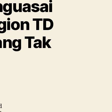
nguasai
gion TD
ng Tak
d