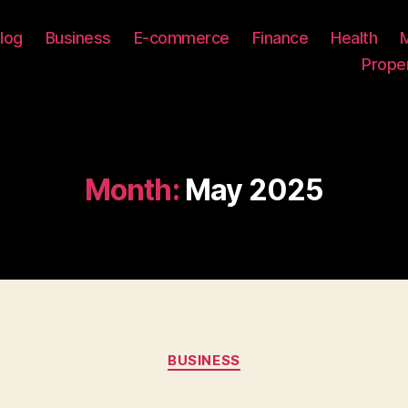
log
Business
E-commerce
Finance
Health
Prope
Month:
May 2025
Categories
BUSINESS