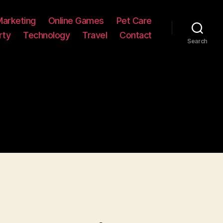
Marketing
Online Games
Pet Care
rty
Technology
Travel
Contact
Search