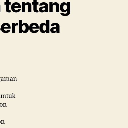
tentang
Berbeda
agaman
untuk
mon
on