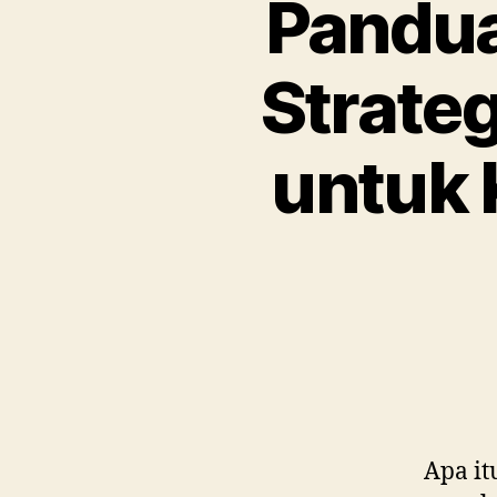
Pandua
Strate
untuk
Apa it