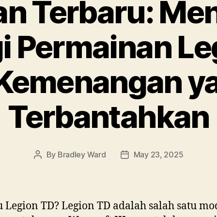
n Terbaru: Me
gi Permainan Le
 Kemenangan ya
Terbantahkan
By
Bradley Ward
May 23, 2025
Post
Post
author
date
u Legion TD? Legion TD adalah salah satu mo