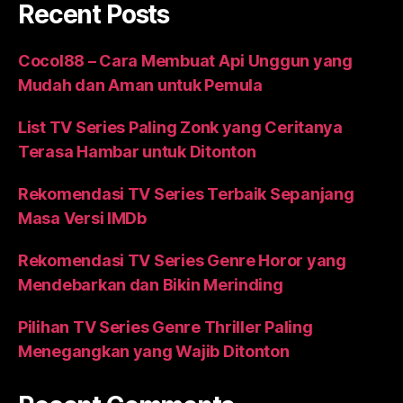
Recent Posts
Cocol88 – Cara Membuat Api Unggun yang
Mudah dan Aman untuk Pemula
List TV Series Paling Zonk yang Ceritanya
Terasa Hambar untuk Ditonton
Rekomendasi TV Series Terbaik Sepanjang
Masa Versi IMDb
Rekomendasi TV Series Genre Horor yang
Mendebarkan dan Bikin Merinding
Pilihan TV Series Genre Thriller Paling
Menegangkan yang Wajib Ditonton