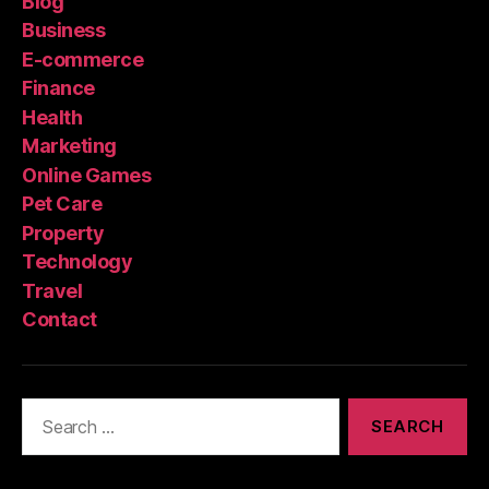
Blog
Business
E-commerce
Finance
Health
Marketing
Online Games
Pet Care
Property
Technology
Travel
Contact
Search
for: