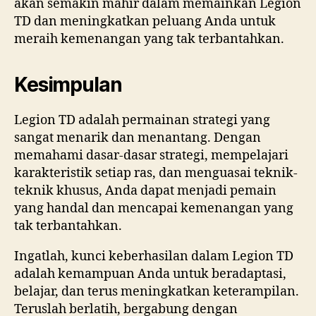
akan semakin mahir dalam memainkan Legion
TD dan meningkatkan peluang Anda untuk
meraih kemenangan yang tak terbantahkan.
Kesimpulan
Legion TD adalah permainan strategi yang
sangat menarik dan menantang. Dengan
memahami dasar-dasar strategi, mempelajari
karakteristik setiap ras, dan menguasai teknik-
teknik khusus, Anda dapat menjadi pemain
yang handal dan mencapai kemenangan yang
tak terbantahkan.
Ingatlah, kunci keberhasilan dalam Legion TD
adalah kemampuan Anda untuk beradaptasi,
belajar, dan terus meningkatkan keterampilan.
Teruslah berlatih, bergabung dengan