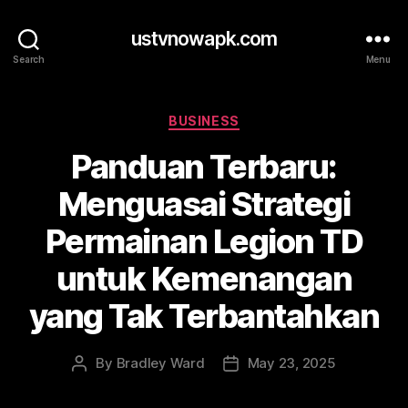
ustvnowapk.com
Search
Menu
Categories
BUSINESS
Panduan Terbaru:
Menguasai Strategi
Permainan Legion TD
untuk Kemenangan
yang Tak Terbantahkan
By
Bradley Ward
May 23, 2025
Post
Post
author
date