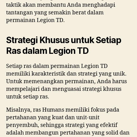
taktik akan membantu Anda menghadapi
tantangan yang semakin berat dalam
permainan Legion TD.
Strategi Khusus untuk Setiap
Ras dalam Legion TD
Setiap ras dalam permainan Legion TD
memiliki karakteristik dan strategi yang unik.
Untuk memenangkan permainan, Anda harus
mempelajari dan menguasai strategi khusus
untuk setiap ras.
Misalnya, ras Humans memiliki fokus pada
pertahanan yang kuat dan unit-unit
penyembuh, sehingga strategi yang efektif
adalah membangun pertahanan yang solid dan