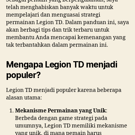
telah menghabiskan banyak waktu untuk
mempelajari dan menguasai strategi
permainan Legion TD. Dalam panduan ini, saya
akan berbagi tips dan trik terbaru untuk
membantu Anda mencapai kemenangan yang
tak terbantahkan dalam permainan ini.
Mengapa Legion TD menjadi
populer?
Legion TD menjadi populer karena beberapa
alasan utama:
Mekanisme Permainan yang Unik
:
Berbeda dengan game strategi pada
umumnya, Legion TD memiliki mekanisme
yang unik, di mana pemain harus