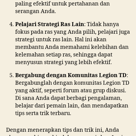
paling efektif untuk pertahanan dan
serangan Anda.
Pelajari Strategi Ras Lain
: Tidak hanya
fokus pada ras yang Anda pilih, pelajari juga
strategi untuk ras lain. Hal ini akan
membantu Anda memahami kelebihan dan
kelemahan setiap ras, sehingga dapat
menyusun strategi yang lebih efektif.
Bergabung dengan Komunitas Legion TD
:
Bergabunglah dengan komunitas Legion TD
yang aktif, seperti forum atau grup diskusi.
Di sana Anda dapat berbagi pengalaman,
belajar dari pemain lain, dan mendapatkan
tips serta trik terbaru.
Dengan menerapkan tips dan trik ini, Anda