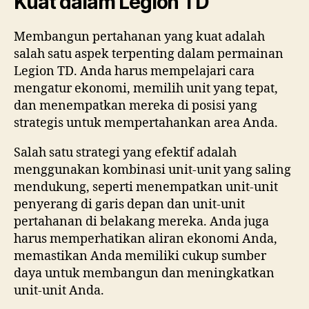
Kuat dalam Legion TD
Membangun pertahanan yang kuat adalah
salah satu aspek terpenting dalam permainan
Legion TD. Anda harus mempelajari cara
mengatur ekonomi, memilih unit yang tepat,
dan menempatkan mereka di posisi yang
strategis untuk mempertahankan area Anda.
Salah satu strategi yang efektif adalah
menggunakan kombinasi unit-unit yang saling
mendukung, seperti menempatkan unit-unit
penyerang di garis depan dan unit-unit
pertahanan di belakang mereka. Anda juga
harus memperhatikan aliran ekonomi Anda,
memastikan Anda memiliki cukup sumber
daya untuk membangun dan meningkatkan
unit-unit Anda.