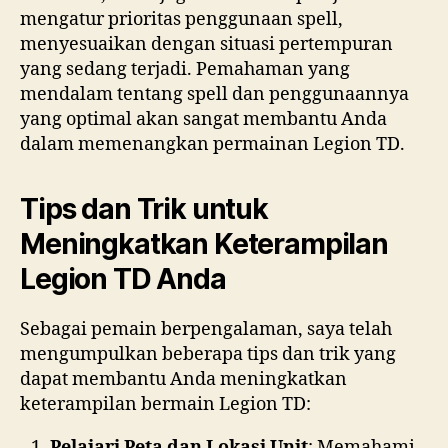
mengatur prioritas penggunaan spell,
menyesuaikan dengan situasi pertempuran
yang sedang terjadi. Pemahaman yang
mendalam tentang spell dan penggunaannya
yang optimal akan sangat membantu Anda
dalam memenangkan permainan Legion TD.
Tips dan Trik untuk
Meningkatkan Keterampilan
Legion TD Anda
Sebagai pemain berpengalaman, saya telah
mengumpulkan beberapa tips dan trik yang
dapat membantu Anda meningkatkan
keterampilan bermain Legion TD:
Pelajari Peta dan Lokasi Unit
: Memahami