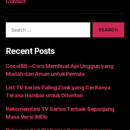
Contact
Search
for:
Recent Posts
Cocol88 – Cara Membuat Api Unggun yang
Mudah dan Aman untuk Pemula
List TV Series Paling Zonk yang Ceritanya
Terasa Hambar untuk Ditonton
Rekomendasi TV Series Terbaik Sepanjang
Masa Versi IMDb