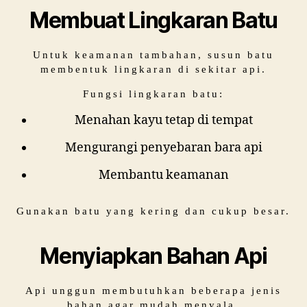
Membuat Lingkaran Batu
Untuk keamanan tambahan, susun batu
membentuk lingkaran di sekitar api.
Fungsi lingkaran batu:
Menahan kayu tetap di tempat
Mengurangi penyebaran bara api
Membantu keamanan
Gunakan batu yang kering dan cukup besar.
Menyiapkan Bahan Api
Api unggun membutuhkan beberapa jenis
bahan agar mudah menyala.