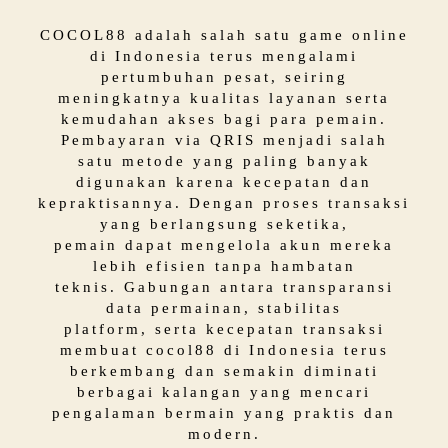
COCOL88 adalah salah satu game online
di Indonesia terus mengalami
pertumbuhan pesat, seiring
meningkatnya kualitas layanan serta
kemudahan akses bagi para pemain.
Pembayaran via QRIS menjadi salah
satu metode yang paling banyak
digunakan karena kecepatan dan
kepraktisannya. Dengan proses transaksi
yang berlangsung seketika,
pemain dapat mengelola akun mereka
lebih efisien tanpa hambatan
teknis. Gabungan antara transparansi
data permainan, stabilitas
platform, serta kecepatan transaksi
membuat cocol88 di Indonesia terus
berkembang dan semakin diminati
berbagai kalangan yang mencari
pengalaman bermain yang praktis dan
modern.