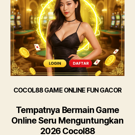
COCOL88 GAME ONLINE FUN GACOR
Tempatnya Bermain Game
Online Seru Menguntungkan
2026 Cocol88