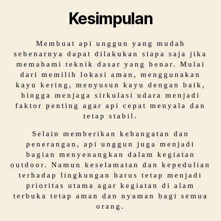
Kesimpulan
Membuat api unggun yang mudah
sebenarnya dapat dilakukan siapa saja jika
memahami teknik dasar yang benar. Mulai
dari memilih lokasi aman, menggunakan
kayu kering, menyusun kayu dengan baik,
hingga menjaga sirkulasi udara menjadi
faktor penting agar api cepat menyala dan
tetap stabil.
Selain memberikan kehangatan dan
penerangan, api unggun juga menjadi
bagian menyenangkan dalam kegiatan
outdoor. Namun keselamatan dan kepedulian
terhadap lingkungan harus tetap menjadi
prioritas utama agar kegiatan di alam
terbuka tetap aman dan nyaman bagi semua
orang.