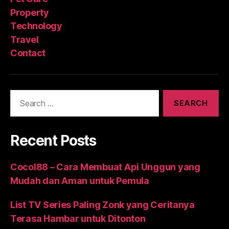
Property
Technology
Travel
Contact
Search
for:
Recent Posts
Cocol88 – Cara Membuat Api Unggun yang
Mudah dan Aman untuk Pemula
List TV Series Paling Zonk yang Ceritanya
Terasa Hambar untuk Ditonton