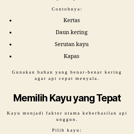
Contohnya:
Kertas
Daun kering
Serutan kayu
Kapas
Gunakan bahan yang benar-benar kering
agar api cepat menyala.
Memilih Kayu yang Tepat
Kayu menjadi faktor utama keberhasilan api
unggun.
Pilih kayu: