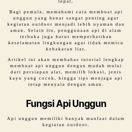
tepat.
Bagi pemula, memahami cara membuat api
unggun yang benar sangat penting agar
kegiatan outdoor menjadi lebih nyaman dan
aman. Selain itu, penggunaan api di alam
terbuka juga harus memperhatikan
keselamatan lingkungan agar tidak memicu
kebakaran liar.
Artikel ini akan membahas tutorial lengkap
membuat api unggun dengan mudah mulai
dari persiapan alat, memilih lokasi, jenis
kayu yang cocok, hingga tips menjaga api
tetap menyala dengan aman.
Fungsi Api Unggun
Api unggun memiliki banyak manfaat dalam
kegiatan outdoor.