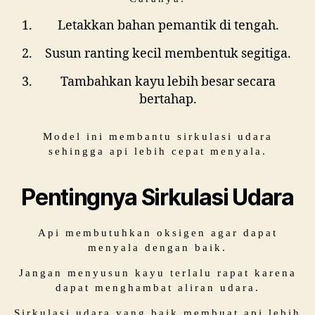
Letakkan bahan pemantik di tengah.
Susun ranting kecil membentuk segitiga.
Tambahkan kayu lebih besar secara
bertahap.
Model ini membantu sirkulasi udara
sehingga api lebih cepat menyala.
Pentingnya Sirkulasi Udara
Api membutuhkan oksigen agar dapat
menyala dengan baik.
Jangan menyusun kayu terlalu rapat karena
dapat menghambat aliran udara.
Sirkulasi udara yang baik membuat api lebih