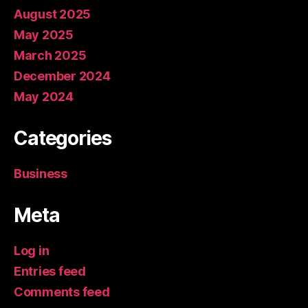
August 2025
May 2025
March 2025
December 2024
May 2024
Categories
Business
Meta
Log in
Entries feed
Comments feed