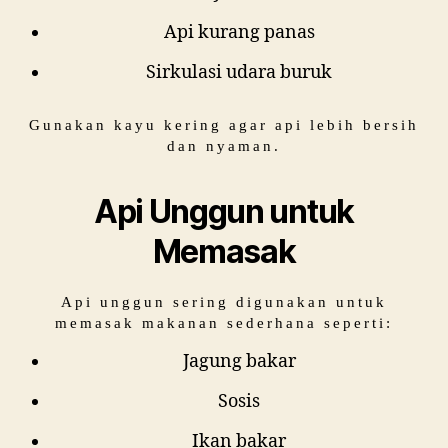
Api kurang panas
Sirkulasi udara buruk
Gunakan kayu kering agar api lebih bersih
dan nyaman.
Api Unggun untuk
Memasak
Api unggun sering digunakan untuk
memasak makanan sederhana seperti:
Jagung bakar
Sosis
Ikan bakar