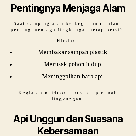
Pentingnya Menjaga Alam
Saat camping atau berkegiatan di alam,
penting menjaga lingkungan tetap bersih.
Hindari:
Membakar sampah plastik
Merusak pohon hidup
Meninggalkan bara api
Kegiatan outdoor harus tetap ramah
lingkungan.
Api Unggun dan Suasana
Kebersamaan