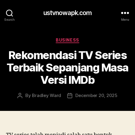
ustvnowapk.com
Search
Menu
Categories
BUSINESS
Rekomendasi TV Series
Terbaik Sepanjang Masa
Versi IMDb
By
Bradley Ward
December 20, 2025
Post
Post
author
date